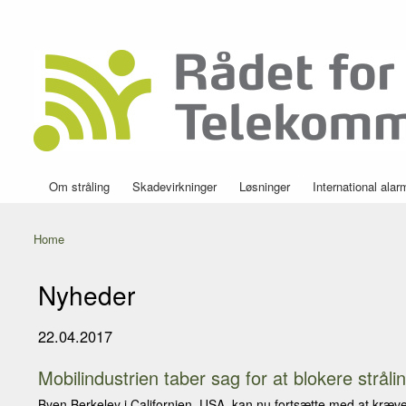
Secondary menu
Rådet for
Danmarks
Helbredssikker
førende
Telekommunikation
portal om
mobilstråling
Om stråling
Skadevirkninger
Løsninger
International alar
Main menu
Home
You are here
Nyheder
22.04.2017
Mobilindustrien taber sag for at blokere stråli
Byen Berkeley i Californien, USA, kan nu fortsætte med at kræve 