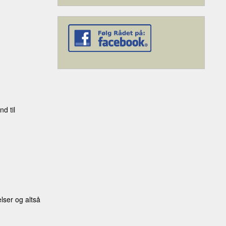
d til
lser og altså