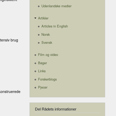
Udenlandske medier
Artikler
Articles in English
Norsk
ntensiv brug
Svensk
Film og video
Bøger
Links
Forskerblogs
Pjecer
 konstruerede
Del Rådets informationer