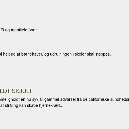
-Fi og mobiltelefoner
l helt ud af børnehaver, og udrulningen i skoler skal stoppes.
LDT SKJULT
hemmeligholdt en nu syv år gammel advarsel fra de californiske sundhed
 at stråling kan skabe hjernekræft...