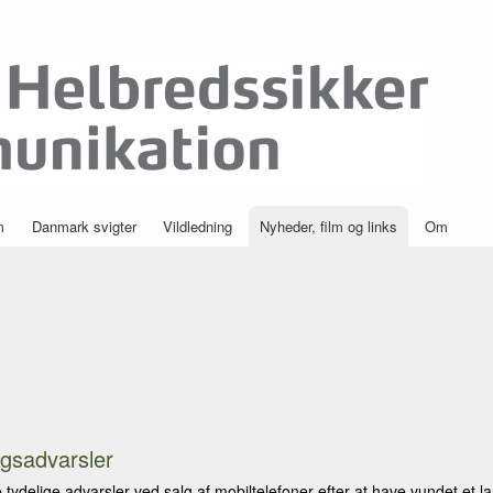
Skip to
main
content
m
Danmark svigter
Vildledning
Nyheder, film og links
Om
ngsadvarsler
tydelige advarsler ved salg af mobiltelefoner efter at have vundet et l