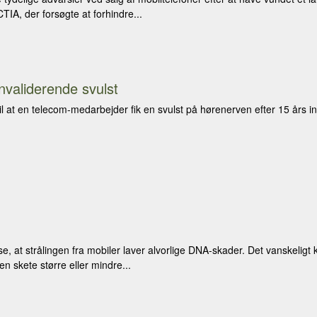
IA, der forsøgte at forhindre...
nvaliderende svulst
il at en telecom-medarbejder fik en svulst på hørenerven efter 15 års i
se, at strålingen fra mobiler laver alvorlige DNA-skader. Det vanskeligt
n skete større eller mindre...