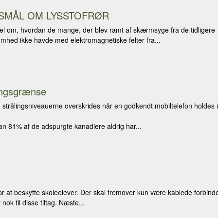
GSMÅL OM LYSSTOFRØR
el om, hvordan de mange, der blev ramt af skærmsyge fra de tidligere
somhed ikke havde med elektromagnetiske felter fra...
lingsgrænse
rålingsniveauerne overskrides når en godkendt mobiltelefon holdes in
n 81% af de adspurgte kanadiere aldrig har...
or at beskytte skoleelever. Der skal fremover kun være kablede forbinde
nok til disse tiltag. Næste...