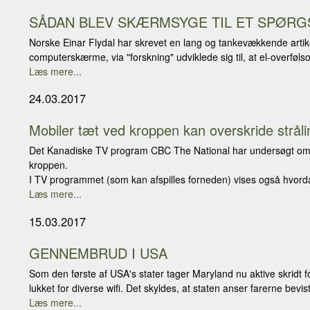
SÅDAN BLEV SKÆRMSYGE TIL ET SPØR
Norske Einar Flydal har skrevet en lang og tankevækkende artik
computerskærme, via "forskning" udviklede sig til, at el-overføl
Læs mere...
24.03.2017
Mobiler tæt ved kroppen kan overskride strå
Det Kanadiske TV program CBC The National har undersøgt om st
kroppen.
I TV programmet (som kan afspilles forneden) vises også hvorda
Læs mere...
15.03.2017
GENNEMBRUD I USA
Som den første af USA's stater tager Maryland nu aktive skridt f
lukket for diverse wifi. Det skyldes, at staten anser farerne bevist 
Læs mere...