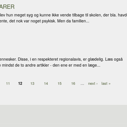
VARER
ev hun meget syg og kunne ikke vende tilbage til skolen, der bla. hav
nte, det nok var noget psykisk. Men da familien...
ennesker. Disse, i en respekteret regionalavis, er glædelig. Læs også
 mindst de to andre artikler - den ene er med en læge...
11
12
13
14
15
16
…
next ›
last »