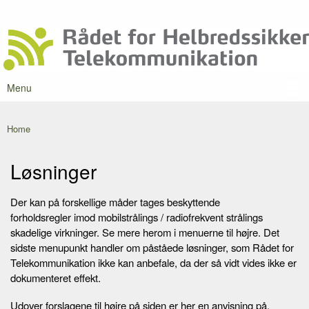
Skip to
Forum
Secondary menu
main
Rådet for
content
Danmarks
Helbredssikker
førende
Telekommunikation
portal om
mobilstråling
Menu
Main menu
Home
You are here
Løsninger
Der kan på forskellige måder tages beskyttende
forholdsregler imod mobilstrålings / radiofrekvent strålings
skadelige virkninger. Se mere herom i menuerne til højre. Det
sidste menupunkt handler om påståede løsninger, som Rådet for
Telekommunikation ikke kan anbefale, da der så vidt vides ikke er
dokumenteret effekt.
Udover forslagene til højre på siden er her en anvisning på,