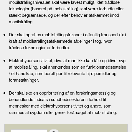
mobilstrålingsniveauet skal være lavest muligt, idet trådløse
teknologier (baseret på mobilstråling) skal være forbudte eller
stærkt begrænsede, og der efter behov er afskærmet imod
mobilstråling.
Der skal oprettes mobilstrålingsfrizoner i offentlig transport (fx i
kraft af mobilstrålingsafskærmede afdelinger i tog, hvor
trådløse teknologier er forbudte).
Elektrohypersensitivitet, dvs. at man ikke kan tåle og bliver syg
af mobilstråling, skal anerkendes som en funktionsnedsættelse
/ et handikap, som berettiger til relevante hjælpemidler og
foranstaltninger.
Der skal ske en opprioritering af en forskningsmæssig og
behandlende indsats i sundhedssektoren i forhold til
mennesker med elektrohypersensitivitet og andre, som
rammes af sygdom eller gener forårsaget af mobilstråling.
Search form
Search