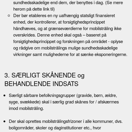
sundhedsskadelige end dem, der benyttes i dag. (Se mere
herom på dette link til)
Der bør etableres en ny uafhængig statsligt finansieret
enhed, der kontrollerer, at forsigtighedsprincippet
håndhæves, og at grænseværdierne for mobilstråling ikke
overskrides. Denne enhed skal også – baseret på
forsigtighedsprincippet og forskningen på området - oplyse
og rådgive om mobilstrålings mulige sundhedsskadelige
virkninger samt mulighederne for at sænke eksponeringerne.
3. SÆRLIGT SKÅNENDE og
BEHANDLENDE INDSATS
Særligt sårbare befolkningsgrupper (gravide, børn, ældre,
syge, svækkede) skal i særlig grad skånes for / afskærmes
imod mobilstråling.
Der skal oprettes mobilstrålingsfrizoner i alle kommuner, dvs.
boligområder, skoler og daginstitutioner etc., hvor