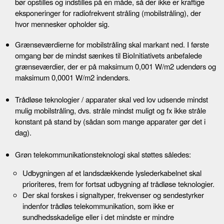
bør opstilles og indstilles på en måde, så der ikke er kraftige
eksponeringer for radiofrekvent stråling (mobilstråling), der
hvor mennesker opholder sig.
Grænseværdierne for mobilstråling skal markant ned. I første
omgang bør de mindst sænkes til BioInitiativets anbefalede
grænseværdier, der er på maksimum 0,001 W/m2 udendørs og
maksimum 0,0001 W/m2 indendørs.
Trådløse teknologier / apparater skal ved lov udsende mindst
mulig mobilstråling, dvs. stråle mindst muligt og fx ikke stråle
konstant på stand by (sådan som mange apparater gør det i
dag).
Grøn telekommunikationsteknologi skal støttes således:
Udbygningen af et landsdækkende lyslederkabelnet skal
prioriteres, frem for fortsat udbygning af trådløse teknologier.
Der skal forskes i signaltyper, frekvenser og sendestyrker
indenfor trådløs telekommunikation, som ikke er
sundhedsskadelige eller i det mindste er mindre