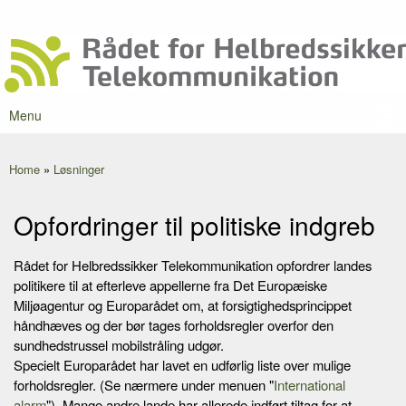
Skip to
Forum
Secondary menu
main
Rådet for
content
Danmarks
Helbredssikker
førende
Telekommunikation
portal om
mobilstråling
Menu
Main menu
Home
»
Løsninger
You are here
Opfordringer til politiske indgreb
Rådet for Helbredssikker Telekommunikation opfordrer landes
politikere til at efterleve appellerne fra Det Europæiske
Miljøagentur og Europarådet om, at forsigtighedsprincippet
håndhæves og der bør tages forholdsregler overfor den
sundhedstrussel mobilstråling udgør.
Specielt Europarådet har lavet en udførlig liste over mulige
forholdsregler. (Se nærmere under menuen "
International
alarm
"). Mange andre lande har allerede indført tiltag for at