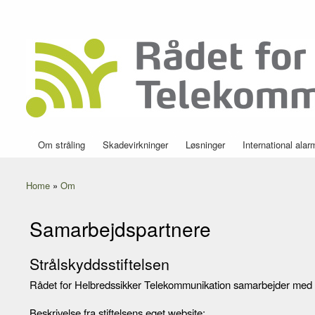
Secondary menu
Rådet for
Danmarks
Helbredssikker
førende
Telekommunikation
portal om
mobilstråling
Om stråling
Skadevirkninger
Løsninger
International alar
Main menu
Home
»
Om
You are here
Samarbejdspartnere
Strålskyddsstiftelsen
Rådet for Helbredssikker Telekommunikation samarbejder med d
Beskrivelse fra stiftelsens eget website: