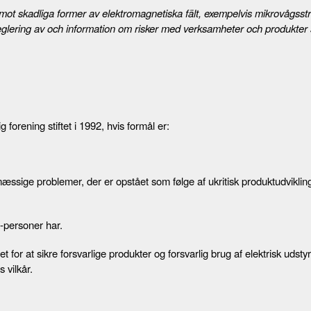
 mot skadliga former av elektromagnetiska fält, exempelvis mikrovågsstr
 i reglering av och information om risker med verksamheter och produkte
orening stiftet i 1992, hvis formål er:
æssige problemer, der er opstået som følge af ukritisk produktudviklin
-personer har.
t for at sikre forsvarlige produkter og forsvarlig brug af elektrisk udstyr
 vilkår.