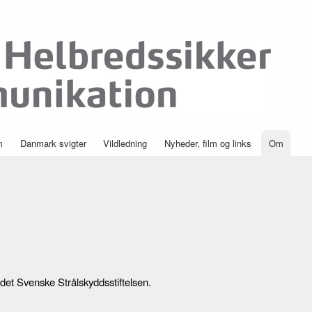
Skip to
main
content
m
Danmark svigter
Vildledning
Nyheder, film og links
Om
et Svenske Strålskyddsstiftelsen.