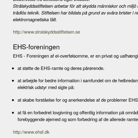
Strålskyddsstiftelsen arbetar för att skydda människor och miljö
trådlös teknik. Stiftelsen har bildats på grund av svåra brister
elektromagnetiska fält.
http://www.stralskyddsstiftelsen.se
EHS-foreningen
EHS - Foreningen af el-overfølsomme, er en privat og uafhængig f
at støtte de EHS-ramte og deres pårørende.
at arbejde for bedre information i samfundet om de helbredsm
elektrisk udstyr med sigte på:
at skabe forståelse for og anerkendelse af de problemer EHS
at få en forbedret lovgivning og offentlig information på område
forebyggende øjemed og som forbedring af de allerede ramtes
http://www.ehsf.dk