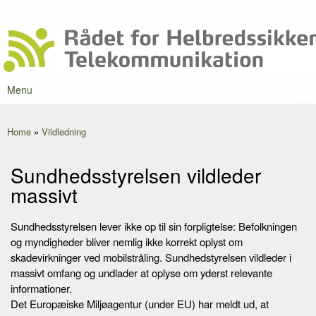
Skip to
Forum
Secondary menu
main
Rådet for
content
Danmarks
Helbredssikker
førende
Telekommunikation
portal om
mobilstråling
Menu
Main menu
Home
»
Vildledning
You are here
Sundhedsstyrelsen vildleder
massivt
Sundhedsstyrelsen lever ikke op til sin forpligtelse: Befolkningen
og myndigheder bliver nemlig ikke korrekt oplyst om
skadevirkninger ved mobilstråling. Sundhedstyrelsen vildleder i
massivt omfang og undlader at oplyse om yderst relevante
informationer.
Det Europæiske Miljøagentur (under EU) har meldt ud, at