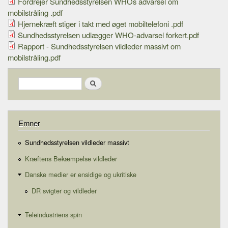
Fordrejer Sundhedsstyrelsen WHOs advarsel om
mobilstråling .pdf
Hjernekræft stiger i takt med øget mobiltelefoni .pdf
Sundhedsstyrelsen udlægger WHO-advarsel forkert.pdf
Rapport - Sundhedsstyrelsen vildleder massivt om
mobilstråling.pdf
Search form
Search
Emner
Sundhedsstyrelsen vildleder massivt
Kræftens Bekæmpelse vildleder
Danske medier er ensidige og ukritiske
DR svigter og vildleder
Teleindustriens spin