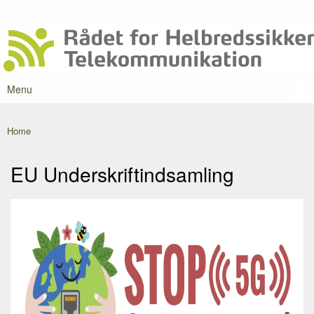
Skip to
Forum
Secondary menu
main
Rådet for
content
Danmarks
Helbredssikker
førende
Telekommunikation
portal om
mobilstråling
Menu
Main menu
Home
You are here
EU Underskriftindsamling