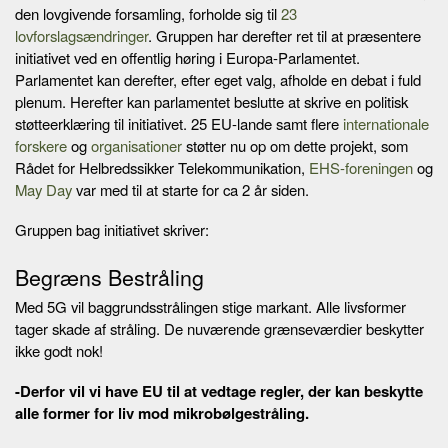
den lovgivende forsamling, forholde sig til
23
lovforslagsændringer
. Gruppen har derefter ret til at præsentere
initiativet ved en offentlig høring i Europa-Parlamentet.
Parlamentet kan derefter, efter eget valg, afholde en debat i fuld
plenum. Herefter kan parlamentet beslutte at skrive en politisk
støtteerklæring til initiativet. 25 EU-lande samt flere
internationale
forskere
og
organisationer
støtter nu op om dette projekt, som
Rådet for Helbredssikker Telekommunikation,
EHS-foreningen
og
May Day
var med til at starte for ca 2 år siden.
Gruppen bag initiativet skriver:
Begræns Bestråling
Med 5G vil baggrundsstrålingen stige markant. Alle livsformer
tager skade af stråling. De nuværende grænseværdier beskytter
ikke godt nok!
-Derfor vil vi have EU til at vedtage regler, der kan beskytte
alle former for liv mod mikrobølgestråling.