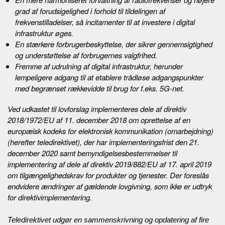
grad af forudsigelighed i forhold til tildelingen af
frekvenstilladelser, så incitamenter til at investere i digital
infrastruktur øges.
En stærkere forbrugerbeskyttelse, der sikrer gennemsigtighed
og understøttelse af forbrugernes valgfrihed.
Fremme af udrulning af digital infrastruktur, herunder
lempeligere adgang til at etablere trådløse adgangspunkter
med begrænset rækkevidde til brug for f.eks. 5G-net.
Ved udkastet til lovforslag implementeres dele af direktiv
2018/1972/EU af 11. december 2018 om oprettelse af en
europæisk kodeks for elektronisk kommunikation (omarbejdning)
(herefter teledirektivet), der har implementeringsfrist den 21.
december 2020 samt bemyndigelsesbestemmelser til
implementering af dele af direktiv 2019/882/EU af 17. april 2019
om tilgængelighedskrav for produkter og tjenester. Der foreslås
endvidere ændringer af gældende lovgivning, som ikke er udtryk
for direktivimplementering.
Teledirektivet udgør en sammenskrivning og opdatering af fire