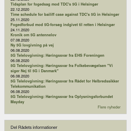
Tidsplan for fogedsag mod TDC's 5G i Helsingør
22.12.2020
Time schedule for bailiff case against TDC's 5G in Helsingør
25.11.2020
Fogedforbud mod 5G-forsøg indgivet til retten i Helsingør
24.11.2020
Kronik om 5G antennelov
07.08.2020
Ny 5G lovgivning på vej
06.08.2020
5G Telelovgivning: Høringssvar fra EHS Foreningen
06.08.2020
5G Telelovgivning: Høringssvar fra Folkebevægelsen "Vi
siger Nej til 5G i Danmark"
06.08.2020
5G Telelovgivning: Høringssvar fra Rådet for Helbredssikker
Telekommunikation
06.08.2020
5G Telelovgivning: Høringssvar fra Oplysningsforbundet
Mayday
Flere nyheder
Del Rådets informationer