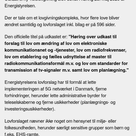
Energistyrelsen.
Der er tale om et lovgivningskompleks, hvor flere love bliver
ændret samtidig og lovforslaget inkl. bilag er på 596 sider.
Den officielle titel på udkastet er:
"Høring over udkast til
forslag til lov om ændring af lov om elektroniske
kommunikationsnet og -tjenester, lov om radiofrekvenser,
lov om etablering og fælles udnyttelse af master til
radiokommunikationsformål m.v. og lov om standarder for
transmission af tv-signaler m.v. samt lov om planlægning."
Energistyrelsens lovforslag har til formål at lette
implementeringen af 5G netværket i Danmark, fjerne
forhindringer, herunder lette administrative byrder for
teleselskaberne og fjerne usikkerheder (planlægnings- og
investeringsusikkerheder).
Lovforslaget nævner
ikke
noget om hensynet til miljø- eller
folkesundheden, herunder særligt sensitive grupper som børn og
f.eks. EHS-ramte.