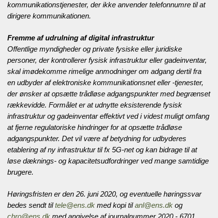
kommunikationstjenester, der ikke anvender telefonnumre til at
dirigere kommunikationen.
Fremme af udrulning af digital infrastruktur
Offentlige myndigheder og private fysiske eller juridiske
personer, der kontrollerer fysisk infrastruktur eller gadeinventar,
skal imødekomme rimelige anmodninger om adgang dertil fra
en udbyder af elektroniske kommunikationsnet eller -tjenester,
der ønsker at opsætte trådløse adgangspunkter med begrænset
rækkevidde. Formålet er at udnytte eksisterende fysisk
infrastruktur og gadeinventar effektivt ved i videst muligt omfang
at fjerne regulatoriske hindringer for at opsætte trådløse
adgangspunkter. Det vil være af betydning for udbyderes
etablering af ny infrastruktur til fx 5G-net og kan bidrage til at
løse dæknings- og kapacitetsudfordringer ved mange samtidige
brugere.
Høringsfristen er den 26. juni 2020, og eventuelle høringssvar
bedes sendt til
tele@ens.dk
med kopi til
anl@ens.dk
og
chro@ens.dk
med angivelse af journalnummer 2020 - 6701.