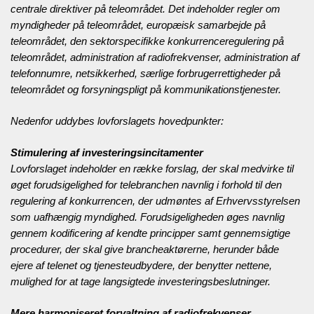
centrale direktiver på teleområdet. Det indeholder regler om
myndigheder på teleområdet, europæisk samarbejde på
teleområdet, den sektorspecifikke konkurrenceregulering på
teleområdet, administration af radiofrekvenser, administration af
telefonnumre, netsikkerhed, særlige forbrugerrettigheder på
teleområdet og forsyningspligt på kommunikationstjenester.
Nedenfor uddybes lovforslagets hovedpunkter:
Stimulering af investeringsincitamenter
Lovforslaget indeholder en række forslag, der skal medvirke til
øget forudsigelighed for telebranchen navnlig i forhold til den
regulering af konkurrencen, der udmøntes af Erhvervsstyrelsen
som uafhængig myndighed. Forudsigeligheden øges navnlig
gennem kodificering af kendte principper samt gennemsigtige
procedurer, der skal give brancheaktørerne, herunder både
ejere af telenet og tjenesteudbydere, der benytter nettene,
mulighed for at tage langsigtede investeringsbeslutninger.
Mere harmoniseret forvaltning af radiofrekvenser