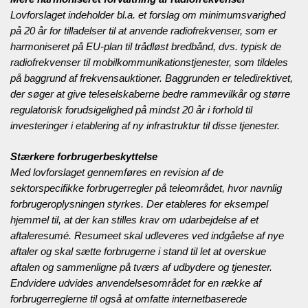
Lovforslaget indeholder bl.a. et forslag om minimumsvarighed
på 20 år for tilladelser til at anvende radiofrekvenser, som er
harmoniseret på EU-plan til trådløst bredbånd, dvs. typisk de
radiofrekvenser til mobilkommunikationstjenester, som tildeles
på baggrund af frekvensauktioner. Baggrunden er teledirektivet,
der søger at give teleselskaberne bedre rammevilkår og større
regulatorisk forudsigelighed på mindst 20 år i forhold til
investeringer i etablering af ny infrastruktur til disse tjenester.
Stærkere forbrugerbeskyttelse
Med lovforslaget gennemføres en revision af de
sektorspecifikke forbrugerregler på teleområdet, hvor navnlig
forbrugeroplysningen styrkes. Der etableres for eksempel
hjemmel til, at der kan stilles krav om udarbejdelse af et
aftaleresumé. Resumeet skal udleveres ved indgåelse af nye
aftaler og skal sætte forbrugerne i stand til let at overskue
aftalen og sammenligne på tværs af udbydere og tjenester.
Endvidere udvides anvendelsesområdet for en række af
forbrugerreglerne til også at omfatte internetbaserede