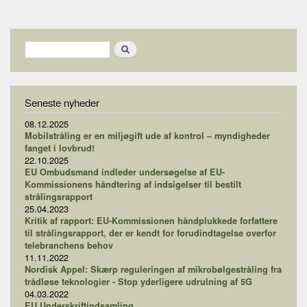
Search form
Search
Seneste nyheder
08.12.2025
Mobilstråling er en miljøgift ude af kontrol – myndigheder
fanget i lovbrud!
22.10.2025
EU Ombudsmand indleder undersøgelse af EU-
Kommissionens håndtering af indsigelser til bestilt
strålingsrapport
25.04.2023
Kritik af rapport: EU-Kommissionen håndplukkede forfattere
til strålingsrapport, der er kendt for forudindtagelse overfor
telebranchens behov
11.11.2022
Nordisk Appel: Skærp reguleringen af mikrobølgestråling fra
trådløse teknologier - Stop yderligere udrulning af 5G
04.03.2022
EU Underskriftindsamling