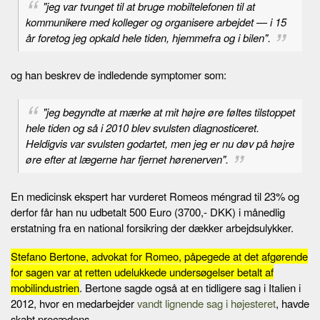
"jeg var tvunget til at bruge mobiltelefonen til at
kommunikere med kolleger og organisere arbejdet — i 15
år foretog jeg opkald hele tiden, hjemmefra og i bilen".
og han beskrev de indledende symptomer som:
"jeg begyndte at mærke at mit højre øre føltes tilstoppet
hele tiden og så i 2010 blev svulsten diagnosticeret.
Heldigvis var svulsten godartet, men jeg er nu døv på højre
øre efter at lægerne har fjernet hørenerven".
En medicinsk ekspert har vurderet Romeos méngrad til 23% og
derfor får han nu udbetalt 500 Euro (3700,- DKK) i månedlig
erstatning fra en national forsikring der dækker arbejdsulykker.
Stefano Bertone, advokat for Romeo, påpegede at det afgørende
for sagen var at retten udelukkede undersøgelser betalt af
mobilindustrien
. Bertone sagde også at en tidligere sag i Italien i
2012, hvor en medarbejder
vandt lignende sag i højesteret
, havde
skabt precædens.