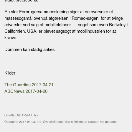
En stor Forbrugersammenslutning siger at de overvejer et
massesøgsmål ovenpå afgørelsen i Romeo-sagen, for at tvinge
advarsler ved salg af mobiltelefoner — noget som byen Berkeley i
Californien, USA, er blevet sagsøgt af mobilindustrien for at
kræve.
Dommen kan stadig ankes.
Kilder:
The Guardian 2017-04-21
.
ABCNews 2017-04-20
.
Oprettet 2017-04-21, h.e.
Opdateret 2017-04-23, h.e. Overskrift rettet til at reflektere at svulsten var godartet.