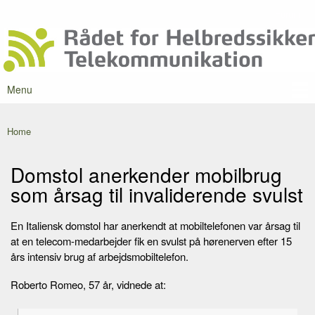
Skip to
Forum
Secondary menu
main
Rådet for
content
Danmarks
Helbredssikker
førende
Telekommunikation
portal om
mobilstråling
Menu
Main menu
Home
You are here
Domstol anerkender mobilbrug
som årsag til invaliderende svulst
En Italiensk domstol har anerkendt at mobiltelefonen var årsag til
at en telecom-medarbejder fik en svulst på hørenerven efter 15
års intensiv brug af arbejdsmobiltelefon.
Roberto Romeo, 57 år, vidnede at: