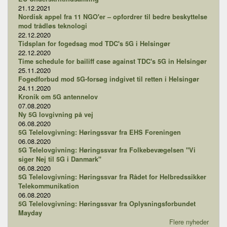
21.12.2021
Nordisk appel fra 11 NGO'er – opfordrer til bedre beskyttelse
mod trådløs teknologi
22.12.2020
Tidsplan for fogedsag mod TDC's 5G i Helsingør
22.12.2020
Time schedule for bailiff case against TDC's 5G in Helsingør
25.11.2020
Fogedforbud mod 5G-forsøg indgivet til retten i Helsingør
24.11.2020
Kronik om 5G antennelov
07.08.2020
Ny 5G lovgivning på vej
06.08.2020
5G Telelovgivning: Høringssvar fra EHS Foreningen
06.08.2020
5G Telelovgivning: Høringssvar fra Folkebevægelsen "Vi
siger Nej til 5G i Danmark"
06.08.2020
5G Telelovgivning: Høringssvar fra Rådet for Helbredssikker
Telekommunikation
06.08.2020
5G Telelovgivning: Høringssvar fra Oplysningsforbundet
Mayday
Flere nyheder