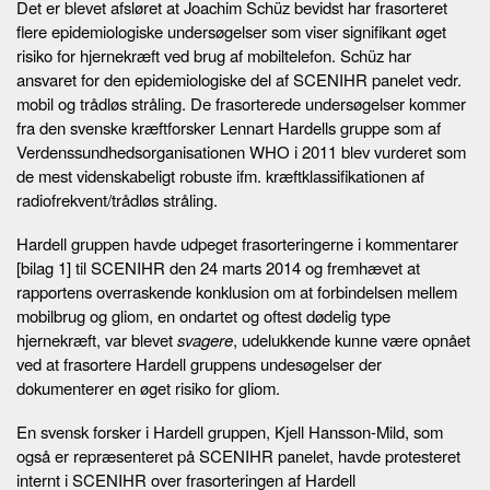
Det er blevet afsløret at Joachim Schüz bevidst har frasorteret
flere epidemiologiske undersøgelser som viser signifikant øget
risiko for hjernekræft ved brug af mobiltelefon. Schüz har
ansvaret for den epidemiologiske del af SCENIHR panelet vedr.
mobil og trådløs stråling. De frasorterede undersøgelser kommer
fra den svenske kræftforsker Lennart Hardells gruppe som af
Verdenssundhedsorganisationen WHO i 2011 blev vurderet som
de mest videnskabeligt robuste ifm. kræftklassifikationen af
radiofrekvent/trådløs stråling.
Hardell gruppen havde udpeget frasorteringerne i kommentarer
[bilag 1] til SCENIHR den 24 marts 2014 og fremhævet at
rapportens overraskende konklusion om at forbindelsen mellem
mobilbrug og gliom, en ondartet og oftest dødelig type
hjernekræft, var blevet
svagere
, udelukkende kunne være opnået
ved at frasortere Hardell gruppens undesøgelser der
dokumenterer en øget risiko for gliom.
En svensk forsker i Hardell gruppen, Kjell Hansson-Mild, som
også er repræsenteret på SCENIHR panelet, havde protesteret
internt i SCENIHR over frasorteringen af Hardell