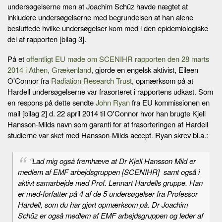
undersøgelserne men at Joachim Schüz havde nægtet at
inkludere undersøgelserne med begrundelsen at han alene
besluttede hvilke undersøgelser kom med i den epidemiologiske
del af rapporten [bilag 3].
På et
offentligt EU møde om SCENIHR rapporten den 28 marts
2014 i Athen, Grækenland
, gjorde en engelsk aktivist, Eileen
O'Connor fra
Radiation Research Trust
, opmærksom på at
Hardell undersøgelserne var frasorteret i rapportens udkast. Som
en respons på dette sendte
John Ryan
fra EU kommissionen en
mail [bilag 2] d. 22 april 2014 til O'Connor hvor han brugte Kjell
Hansson-Milds navn som garanti for at frasorteringen af Hardell
studierne var sket med Hansson-Milds accept. Ryan skrev bl.a.:
“Lad mig også fremhæve at Dr Kjell Hansson Mild er
medlem af EMF arbejdsgruppen [SCENIHR] samt også i
aktivt samarbejde med Prof. Lennart Hardells gruppe. Han
er med-forfatter på 4 af de 5 undersøgelser fra Professor
Hardell, som du har gjort opmærksom på. Dr Joachim
Schüz er også medlem af EMF arbejdsgruppen og leder af