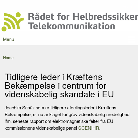
Skip to
Forum
Secondary menu
main
Rådet for
content
Danmarks
Helbredssikker
førende
Telekommunikation
portal om
mobilstråling
Menu
Main menu
Home
You are here
Tidligere leder i Kræftens
Bekæmpelse i centrum for
videnskabelig skandale i EU
Joachim Schüz som er tidligere afdelingsleder i Kræftens
Bekæmpelse, er nu anklaget for grov videnskabelig uredelighed
ifm. seneste rapport om elektromagnetiske felter fra EU
kommissionens videnskabelige panel
SCENIHR
.