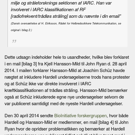
miljø og stråleforsknings sektionen af IARC. Han var
involveret i IARC klassifikationen af RF
[radiofrekvent/trådløs stråling] som du nævnte i din email”
(Dansk oversættelse af H. Eiriksson, Rådet for Helbredssikkere Telekommunikation, se
original i bilag 2.)
Dette udsagn indeholder hele to usandheder, hvilke blev forklaret
i en mail [bilag 3] fra Kjell Hansson-Mild til John Ryan d. 28 april
2014. I mailen forklarer Hansson-Mild at Joachim Schüz havde
nægtet at inkludere Hardell undersøgelserne trods hans protester
og at Schüz ikke var direkte involveret i IARC
kræftklassifikationen af trådløs stråling. Hansson-Mild bemærker
også at Schüz inkluderede egne nye undersøgelser selvom de
var publiceret samtidigt med de nyeste Hardell undersøgelser.
Den 30 april 2014 sendte
BioInitiative forskergruppen
, hvor både
Hardell og Hansson-Mild er medlemmer, en mail [bilag 4] til John
Ryan hvor de opridser problematikken og bemærker at Hardell