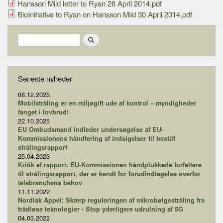
Hansson Mild letter to Ryan 28 April 2014.pdf
BioInitiative to Ryan on Hansson Mild 30 April 2014.pdf
Search form
Search
Seneste nyheder
08.12.2025
Mobilstråling er en miljøgift ude af kontrol – myndigheder
fanget i lovbrud!
22.10.2025
EU Ombudsmand indleder undersøgelse af EU-
Kommissionens håndtering af indsigelser til bestilt
strålingsrapport
25.04.2023
Kritik af rapport: EU-Kommissionen håndplukkede forfattere
til strålingsrapport, der er kendt for forudindtagelse overfor
telebranchens behov
11.11.2022
Nordisk Appel: Skærp reguleringen af mikrobølgestråling fra
trådløse teknologier - Stop yderligere udrulning af 5G
04.03.2022