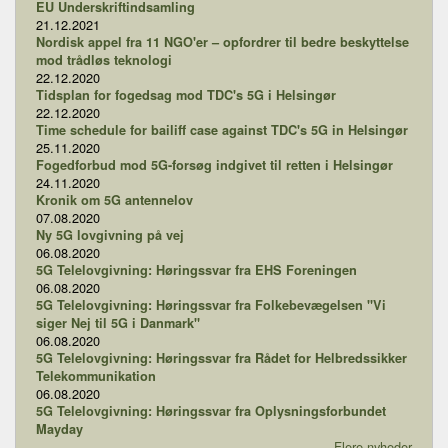
EU Underskriftindsamling
21.12.2021
Nordisk appel fra 11 NGO'er – opfordrer til bedre beskyttelse
mod trådløs teknologi
22.12.2020
Tidsplan for fogedsag mod TDC's 5G i Helsingør
22.12.2020
Time schedule for bailiff case against TDC's 5G in Helsingør
25.11.2020
Fogedforbud mod 5G-forsøg indgivet til retten i Helsingør
24.11.2020
Kronik om 5G antennelov
07.08.2020
Ny 5G lovgivning på vej
06.08.2020
5G Telelovgivning: Høringssvar fra EHS Foreningen
06.08.2020
5G Telelovgivning: Høringssvar fra Folkebevægelsen "Vi
siger Nej til 5G i Danmark"
06.08.2020
5G Telelovgivning: Høringssvar fra Rådet for Helbredssikker
Telekommunikation
06.08.2020
5G Telelovgivning: Høringssvar fra Oplysningsforbundet
Mayday
Flere nyheder