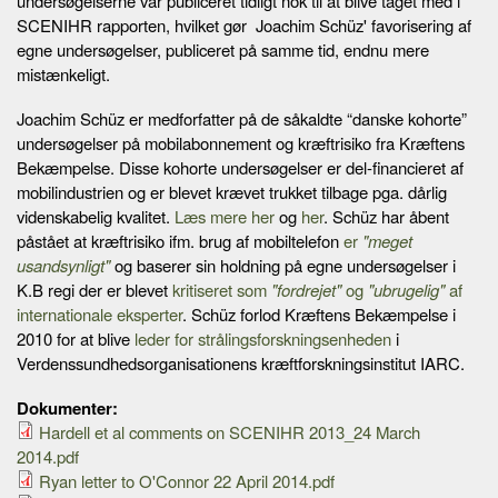
undersøgelserne var publiceret tidligt nok til at blive taget med i
SCENIHR rapporten, hvilket gør Joachim Schüz' favorisering af
egne undersøgelser, publiceret på samme tid, endnu mere
mistænkeligt.
Joachim Schüz er medforfatter på de såkaldte “danske kohorte”
undersøgelser på mobilabonnement og kræftrisiko fra Kræftens
Bekæmpelse. Disse kohorte undersøgelser er del-financieret af
mobilindustrien og er blevet krævet trukket tilbage pga. dårlig
videnskabelig kvalitet.
Læs mere her
og
her
. Schüz har åbent
påstået at kræftrisiko ifm. brug af mobiltelefon
er
"meget
usandsynligt"
og baserer sin holdning på egne undersøgelser i
K.B regi der er blevet
kritiseret som
"fordrejet"
og
"ubrugelig"
af
internationale eksperter
. Schüz forlod Kræftens Bekæmpelse i
2010 for at blive
leder for strålingsforskningsenheden
i
Verdenssundhedsorganisationens kræftforskningsinstitut IARC.
Dokumenter:
Hardell et al comments on SCENIHR 2013_24 March
2014.pdf
Ryan letter to O'Connor 22 April 2014.pdf